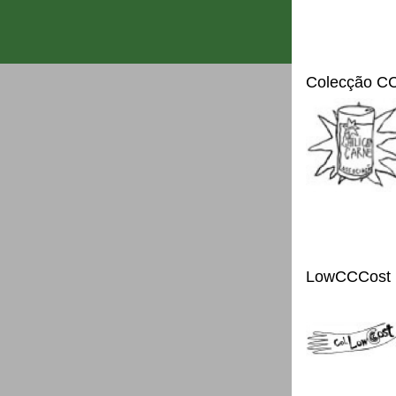
Colecção C
LowCCCost