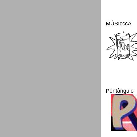
MÚSIcccA
Pentângulo