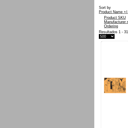
Sort by
Product Name +/
Product SKU
Manufacturer
Ordering
Resultados 1 - 3