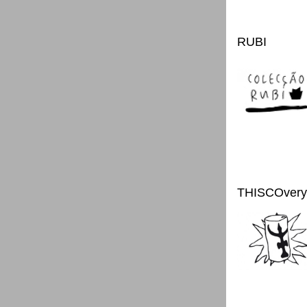
RUBI
THISCOvery