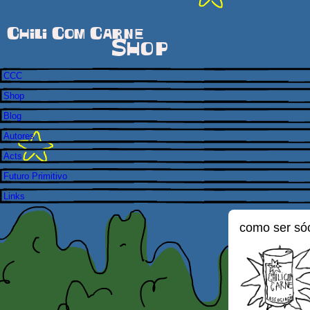
Chili Com Carne
Shop
CCC
Shop
Blog
Autores
Acts
Futuro Primitivo
Links
como ser só