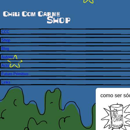
Chili Com Carne
Shop
CCC
Shop
Blog
Autores
Acts
Futuro Primitivo
Links
como ser só