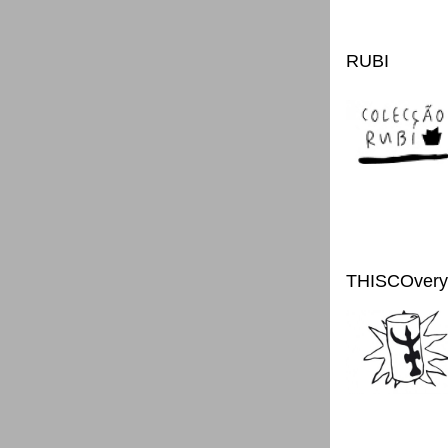
RUBI
THISCOvery