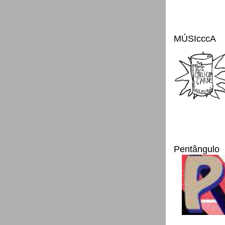
MÚSIcccA
Pentângulo