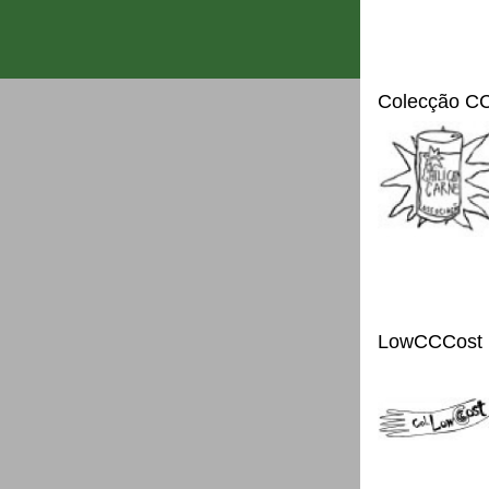
Colecção C
LowCCCost