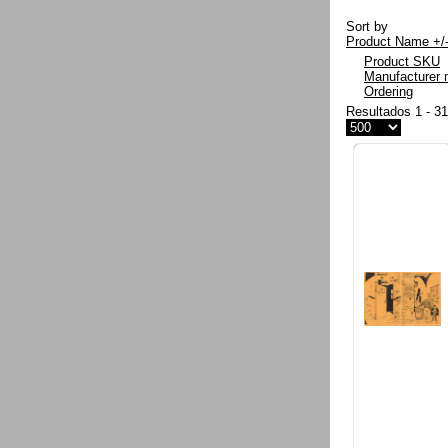
Sort by
Product Name +/
Product SKU
Manufacturer
Ordering
Resultados 1 - 3