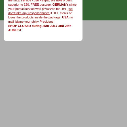
the shop service / use Paypal. We take orders
superior to €20. FREE postage.
GERMANY
since
your postal service was privatized for DHL,
we
don't take any responsabilities
if DHL steals or
loses the products inside the package.
USA
no
mail, blame your shitty President!!
SHOP CLOSED during 25th JULY and 25th
AUGUST