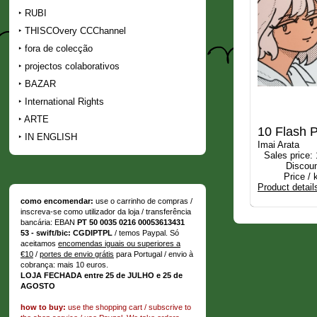
RUBI
THISCOvery CCChannel
fora de colecção
projectos colaborativos
BAZAR
International Rights
ARTE
10 Flash P
IN ENGLISH
Imai Arata
Sales price:
Discoun
Price / 
Product detail
como encomendar:
use o carrinho de compras /
inscreva-se como utilizador da loja / transferência
bancária: EBAN
PT 50 0035 0216 00053613431
53 - swift/bic: CGDIPTPL
/ temos Paypal. Só
aceitamos
encomendas iguais ou superiores a
€10
/
portes de envio grátis
para Portugal / envio à
cobrança: mais 10 euros.
LOJA FECHADA entre 25 de JULHO e 25 de
AGOSTO
how to buy:
use the shopping cart / subscrive to