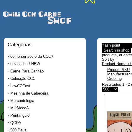
Chili Com Carne
Shop
Categorias
products, or enter
como ser sócio da CCC?
Sort by
novidades / NEW
Product Name +/
Product SKU
Carne Para Canhão
Manufacturer
Colecção CCC
Ordering
Resultados 1 - 2 
LowCCCost
Mesinha de Cabeceira
Mercantologia
MÚSIcccA
Pentângulo
QCDA
500 Paus