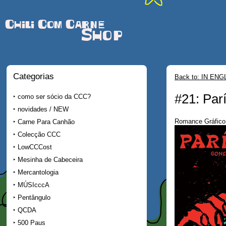
Chili Com Carne
Shop
Categorias
Back to: IN ENG
#21: Parí
como ser sócio da CCC?
novidades / NEW
Romance Gráfico 
Carne Para Canhão
Colecção CCC
LowCCCost
Mesinha de Cabeceira
Mercantologia
MÚSIcccA
Pentângulo
QCDA
500 Paus