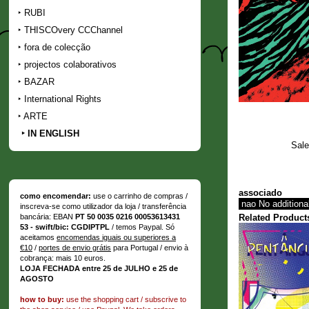
RUBI
THISCOvery CCChannel
fora de colecção
projectos colaborativos
BAZAR
International Rights
ARTE
IN ENGLISH
Sale
associado
como encomendar:
use o carrinho de compras /
inscreva-se como utilizador da loja / transferência
Related Product
bancária: EBAN
PT 50 0035 0216 00053613431
53 - swift/bic: CGDIPTPL
/ temos Paypal. Só
aceitamos
encomendas iguais ou superiores a
€10
/
portes de envio grátis
para Portugal / envio à
cobrança: mais 10 euros.
LOJA FECHADA entre 25 de JULHO e 25 de
AGOSTO
how to buy:
use the shopping cart / subscrive to