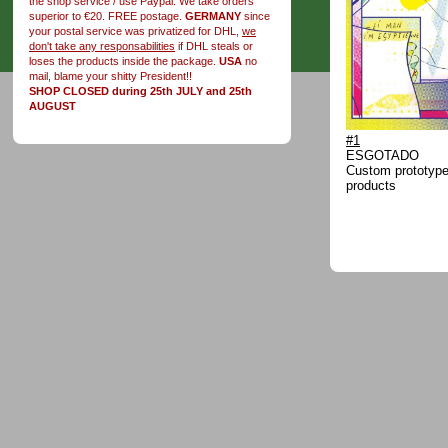
the shop service / use Paypal. We take orders
superior to €20. FREE postage.
GERMANY
since
your postal service was privatized for DHL,
we
don't take any responsabilities
if DHL steals or
loses the products inside the package.
USA
no
mail, blame your shitty President!!
SHOP CLOSED during 25th JULY and 25th
AUGUST
#1
ESGOTADO
Custom prototype 
products