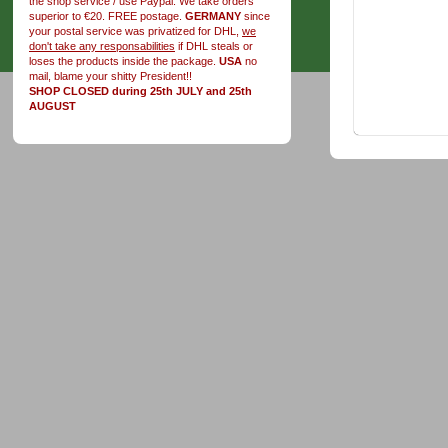
the shop service / use Paypal. We take orders
superior to €20. FREE postage.
GERMANY
since
your postal service was privatized for DHL,
we
don't take any responsabilities
if DHL steals or
loses the products inside the package.
USA
no
mail, blame your shitty President!!
SHOP CLOSED during 25th JULY and 25th
AUGUST