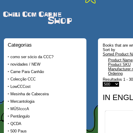
Chili Com Carne
Shop
Categorias
Books that are wri
Sort by
Sorted Product N
como ser sócio da CCC?
Product Name
novidades / NEW
Product SKU
Manufacturer
Carne Para Canhão
Ordering
Colecção CCC
Resultados 1 - 30
LowCCCost
Mesinha de Cabeceira
IN ENG
Mercantologia
MÚSIcccA
Pentângulo
QCDA
500 Paus