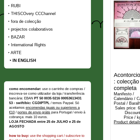
RUBI
THISCOvery CCChannel
fora de colecção
projectos colaborativos
BAZAR
International Rights
ARTE
IN ENGLISH
Acontorcio
: colecção
completa
como encomendar:
use o carrinho de compras /
Manifesto /
inscreva-se como utilizador da loja / transferência
Calendário / C
bancária: EBAN
PT 50 0035 0216 00053613431
Postal / Baral
53 - swift/bic: CGDIPTPL
/ temos Paypal. Só
Sales price:
6
aceitamos
encomendas iguais ou superiores a
Discount
€10
/
portes de envio grátis
para Portugal / envio à
Price / k
cobrança: mais 10 euros.
Product detail
LOJA FECHADA entre 25 de JULHO e 25 de
AGOSTO
how to buy:
use the shopping cart / subscrive to