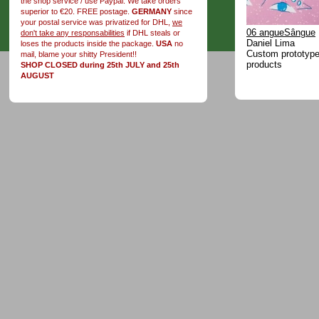
the shop service / use Paypal. We take orders
superior to €20. FREE postage.
GERMANY
since
your postal service was privatized for DHL,
we
06 angueSângue
don't take any responsabilities
if DHL steals or
Daniel Lima
loses the products inside the package.
USA
no
Custom prototype 
mail, blame your shitty President!!
products
SHOP CLOSED during 25th JULY and 25th
AUGUST