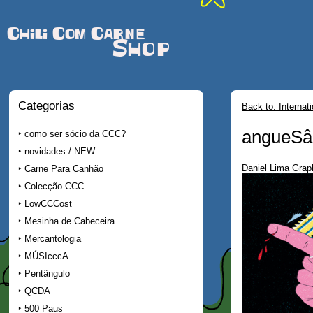
Chili Com Carne
Shop
Categorias
Back to: Internat
angueSâ
como ser sócio da CCC?
novidades / NEW
Daniel Lima Graph
Carne Para Canhão
Colecção CCC
LowCCCost
Mesinha de Cabeceira
Mercantologia
MÚSIcccA
Pentângulo
QCDA
500 Paus