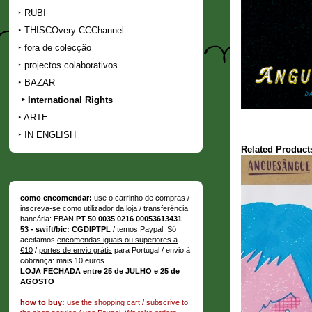
RUBI
THISCOvery CCChannel
fora de colecção
projectos colaborativos
BAZAR
International Rights
ARTE
IN ENGLISH
Related Product
como encomendar:
use o carrinho de compras /
inscreva-se como utilizador da loja / transferência
bancária: EBAN
PT 50 0035 0216 00053613431
53 - swift/bic: CGDIPTPL
/ temos Paypal. Só
aceitamos
encomendas iguais ou superiores a
€10
/
portes de envio grátis
para Portugal / envio à
cobrança: mais 10 euros.
LOJA FECHADA entre 25 de JULHO e 25 de
AGOSTO
how to buy:
use the shopping cart / subscrive to