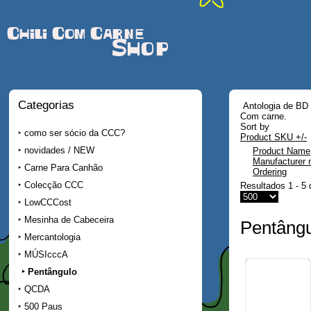
Chili Com Carne
Shop
Categorias
Antologia de BD d
Com carne.
Sort by
como ser sócio da CCC?
Product SKU +/-
novidades / NEW
Product Name
Manufacturer
Carne Para Canhão
Ordering
Colecção CCC
Resultados 1 - 5 
LowCCCost
Mesinha de Cabeceira
Pentâng
Mercantologia
MÚSIcccA
Pentângulo
QCDA
500 Paus