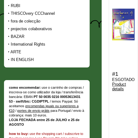
RUBI
THISCOvery CCChannel
fora de colecção
projectos colaborativos
BAZAR
International Rights
ARTE
IN ENGLISH
#1
ESGOTADO
Product
como encomendar:
use o carrinho de compras /
details
inscreva-se como utilizador da loja / transferência
bancária: EBAN
PT 50 0035 0216 00053613431
53 - swift/bic: CGDIPTPL
/ temos Paypal. Só
aceitamos
encomendas iguais ou superiores a
€10
/
portes de envio grátis
para Portugal / envio à
cobrança: mais 10 euros.
LOJA FECHADA entre 25 de JULHO e 25 de
AGOSTO
how to buy:
use the shopping cart / subscrive to