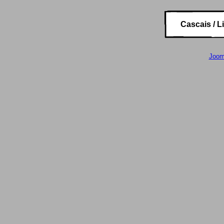
Cascais / Li
Joom