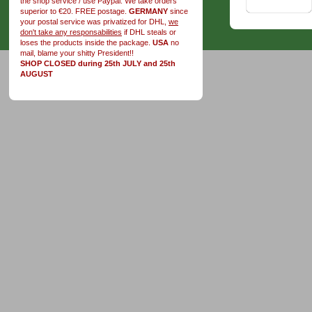
the shop service / use Paypal. We take orders
superior to €20. FREE postage.
GERMANY
since
your postal service was privatized for DHL,
we
don't take any responsabilities
if DHL steals or
loses the products inside the package.
USA
no
mail, blame your shitty President!!
SHOP CLOSED during 25th JULY and 25th
AUGUST