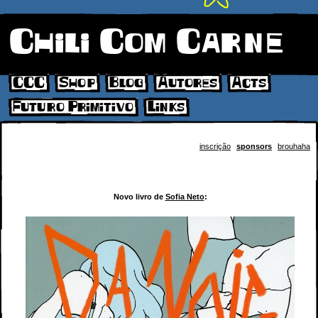
Chili Com Carne
CCC
Shop
Blog
Autores
Acts
Futuro Primitivo
Links
inscrição
sponsors
brouhaha
Novo livro de
Sofia Neto
: