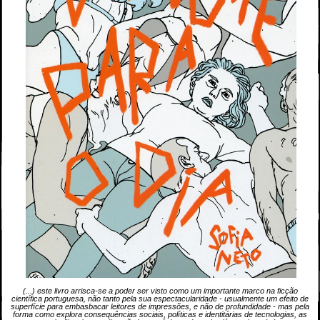
(...) este livro arrisca-se a poder ser visto como um importante marco na ficção
científica portuguesa, não tanto pela sua espectacularidade - usualmente um efeito de
superfície para embasbacar leitores de impressões, e não de profundidade - mas pela
forma como explora consequências sociais, políticas e identitárias de tecnologias, as