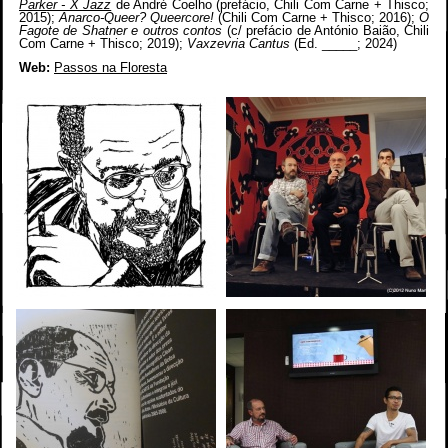
Parker - X Jazz
de André Coelho (prefácio, Chili Com Carne + Thisco;
2015);
Anarco-Queer? Queercore!
(
Chili Com Carne + Thisco; 2016);
O
Fagote de Shatner e outros contos
(c/ prefácio de António Baião, Chili
Com Carne + Thisco; 2019);
Vaxzevria Cantus
(Ed. _____; 2024)
Web:
Passos na Floresta