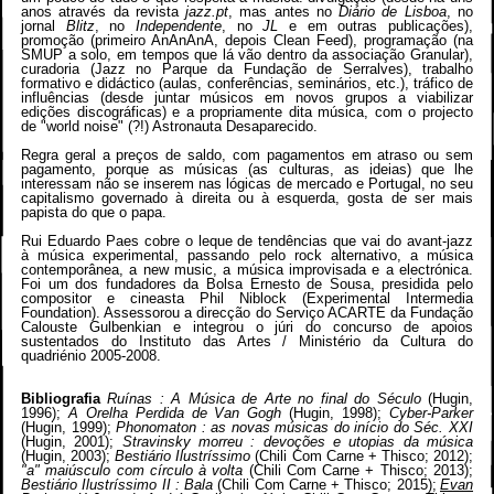
anos através da revista
jazz.pt
, mas antes no
Diário de Lisboa
, no
jornal
Blitz
, no
Independente
, no
JL
e em outras publicações),
promoção (primeiro AnAnAnA, depois Clean Feed), programação (na
SMUP a solo, em tempos que lá vão dentro da associação Granular),
curadoria (Jazz no Parque da Fundação de Serralves), trabalho
formativo e didáctico (aulas, conferências, seminários, etc.), tráfico de
influências (desde juntar músicos em novos grupos a viabilizar
edições discográficas) e a propriamente dita música, com o projecto
de "world noise" (?!) Astronauta Desaparecido.
Regra geral a preços de saldo, com pagamentos em atraso ou sem
pagamento, porque as músicas (as culturas, as ideias) que lhe
interessam não se inserem nas lógicas de mercado e Portugal, no seu
capitalismo governado à direita ou à esquerda, gosta de ser mais
papista do que o papa.
Rui Eduardo Paes cobre o leque de tendências que vai do avant-jazz
à música experimental, passando pelo rock alternativo, a música
contemporânea, a new music, a música improvisada e a electrónica.
Foi um dos fundadores da Bolsa Ernesto de Sousa, presidida pelo
compositor e cineasta Phil Niblock (Experimental Intermedia
Foundation). Assessorou a direcção do Serviço ACARTE da Fundação
Calouste Gulbenkian e integrou o júri do concurso de apoios
sustentados do Instituto das Artes / Ministério da Cultura do
quadriénio 2005-2008.
Bibliografia
Ruínas : A Música de Arte no final do Século
(Hugin,
1996);
A Orelha Perdida de Van Gogh
(Hugin, 1998);
Cyber-Parker
(Hugin, 1999);
Phonomaton : as novas músicas do início do Séc. XXI
(Hugin, 2001);
Stravinsky morreu : devoções e utopias da música
(Hugin, 2003);
Bestiário Ilustríssimo
(Chili Com Carne + Thisco; 2012);
"
a" maiúsculo com círculo à volta
(Chili Com Carne + Thisco; 2013);
Bestiário Ilustríssimo II : Bala
(Chili Com Carne + Thisco; 2015);
Evan