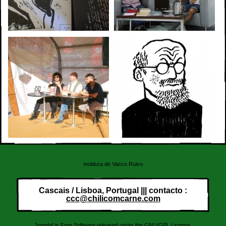
moldura de Vasco Ruivo
Cascais / Lisboa, Portugal ||| contacto :
ccc@chilicomcarne.com
Joomla!
is Free Software released under the GNU/GPL License.