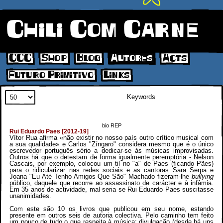
Chili Com Carne
CCC
Shop
Blog
Autores
Acts
Futuro Primitivo
Links
Search
bio REP
Rui Eduardo Paes [2012-19]
Vítor Rua afirma «não existir no nosso país outro crítico musical com
a sua qualidade» e Carlos "Zíngaro" considera mesmo que é o único
escrevedor português sério a dedicar-se às músicas improvisadas.
Outros há que o detestam de forma igualmente peremptória - Nelson
Cascais, por exemplo, colocou um til no "a" de Paes (ficando Pães)
para o ridicularizar nas redes sociais e as cantoras Sara Serpa e
Joana "Eu Até Tenho Amigos Que São" Machado fizeram-lhe
bullying
público, daquele que recorre ao assassinato de carácter e à infâmia.
Em 35 anos de actividade, mal seria se Rui Eduardo Paes suscitasse
unanimidades.
Com este são 10 os livros que publicou em seu nome, estando
presente em outros seis de autoria colectiva. Pelo caminho tem feito
um pouco de tudo o que respeita à música: divulgação (desde há uns