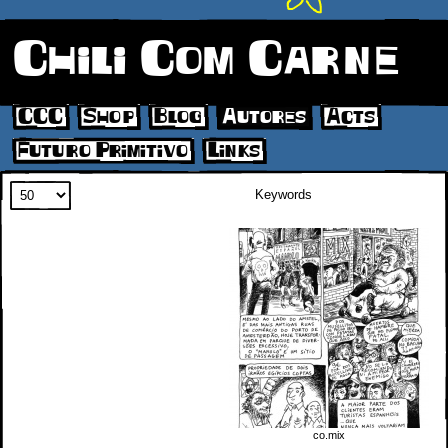
Chili Com Carne
CCC
Shop
Blog
Autores
Acts
Futuro Primitivo
Links
Search
co.mix