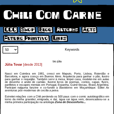
Chili Com Carne
CCC
Shop
Blog
Autores
Acts
Futuro Primitivo
Links
Search
bio júlia
Júlia Tovar
[desde 2013]
Nasci em Coimbra em 1981, cresci em Maputo, Porto, Lisboa, Roterdão e
Barcelona, e agora cresço em Buenos Aires. Arquitecta para ganhar o pão, ilustro
para ganhar o requeijão. Também servi à mesa, limpei casa, modelei-me em aulas
de desenho e andei de camião. Ilustrei livros de poemas, contos, capas, flyers,
panfletos e escapes mentais em Portugal, Espanha, Guiné-bissau, Brasil, Argentina.
Participei nalguma fanzine e co-fundei a
Bastidores
em Moçambique. Editei
As
aventuras pós-modernas de cecília a peixa.
Estreitei relações com a Chili perdendo os 500 paus com o comic autobiográfico em
torno da minha gravidez emigrada, e daí, água vai água vem, desencadeou-se a
minha primeira participação na antologia
Zona de Desconforto...