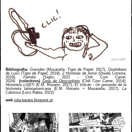
.
uma selfie!
Bibliografia:
Gravidez
(
Musaraña;
Tigre de Papel; 2017),
Quotidiano
de Luxo
(Tigre de Papel; 2019),
2 Histórias de Amor
(Douda Correria;
2019),
Familia
(Sigilo; 2022 - Chili Com Carne;
2024)
(colectivos)
Zona de Desconforto
(Chili Com Carne; 2014);
Historieta LGBTI
(E.M. Rosario; 2017),
El Volcán - Un presente de la
historieta latinoamericana
(E.M. Rosario + Musaraña; 2017),
La
Calorosa
(Loco Rabia; 2022)
web
julia-barata.blogspot.pt