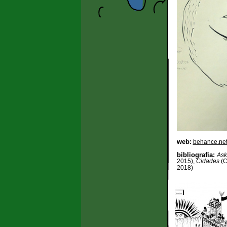
web:
behance.net/
bibliografia:
Ask
2015),
Cidades
(C
2018)