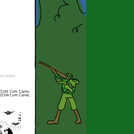
lvia Lézico
Chili Com Carne;
(Chili Com Carne;