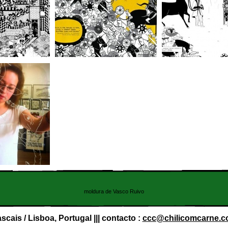
moldura de Vasco Ruivo
scais / Lisboa, Portugal ||| contacto :
ccc@chilicomcarne.