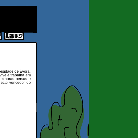
Links
ersidade de Évora.
vive e trabalha em
uminuras persas e
jecto vencedor do