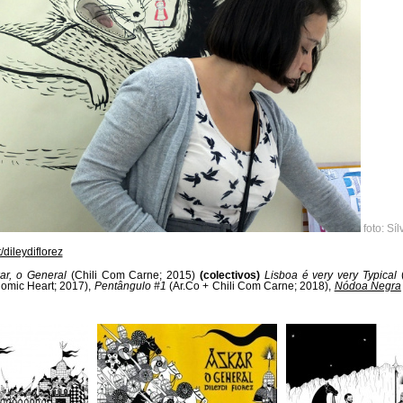
foto: Sí
dileydiflorez
ar, o General
(Chili Com Carne; 2015)
(colectivos)
Lisboa é very very Typical
(
omic Heart; 2017),
Pentângulo #1
(Ar.Co + Chili Com Carne; 2018),
Nódoa Negra