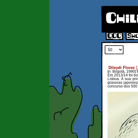
Chil
CCC
Sh
Dileydi Florez
[
[n. Bogotá, 1990]
Em 2013/14 foi bo
Lisboa.
A sua pr
gravuras japones
concurso dos 500