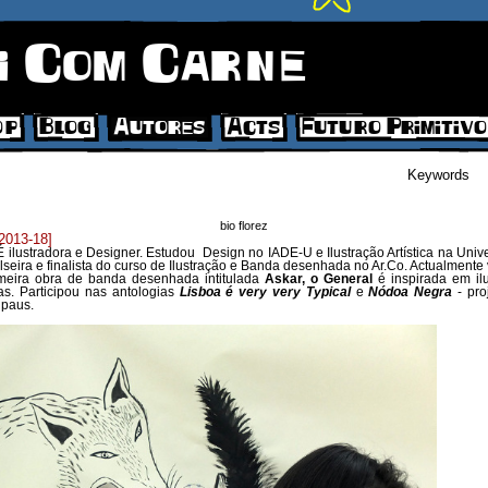
i Com Carne
op
Blog
Autores
Acts
Futuro Primitivo
Search
bio florez
2013-18]
 É ilustradora e Designer. Estudou Design no IADE-U e Ilustração Artística na Univ
lseira e finalista do curso de Ilustração e Banda desenhada no Ar.Co. Actualmente 
imeira obra de banda desenhada intitulada
Askar, o General
é inspirada em il
as.
P
articipou nas antologias
Lisboa é very very Typical
e
Nódoa Negra
- pro
 paus.