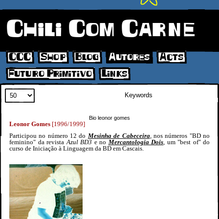
Chili Com Carne
CCC
Shop
Blog
Autores
Acts
Futuro Primitivo
Links
Search
Bio leonor gomes
Leonor Gomes
[1996/1999]
Participou no número 12 do
Mesinha de Cabeceira
, nos números "BD no
feminino" da revista
Azul BD3
e no
Mercantologia Dois
, um "best of" do
curso de Iniciação à Linguagem da BD em Cascais.