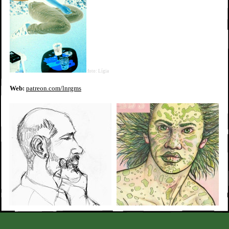
foto: Lígia
Web:
patreon.com/lnrgms