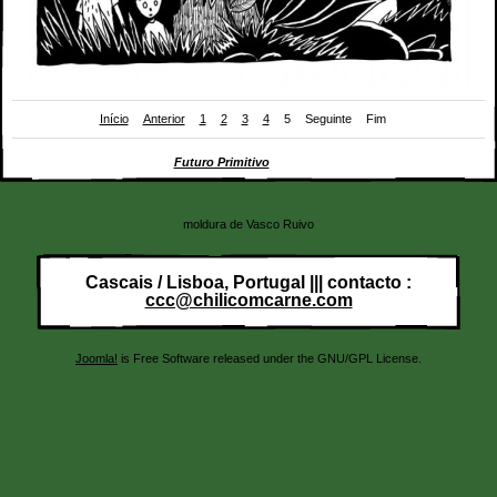
Início
Anterior
1
2
3
4
5
Seguinte
Fim
Tira de Rafael Gouveia para
Futuro Primitivo
(Chili Com Carne; 2011)
moldura de Vasco Ruivo
Cascais / Lisboa, Portugal ||| contacto :
ccc@chilicomcarne.com
Joomla!
is Free Software released under the GNU/GPL License.