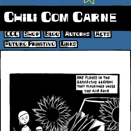
Chili Com Carne
CCC
Shop
Blog
Autores
Acts
Futuro Primitivo
Links
08