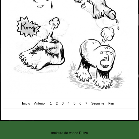
Início
Anterior
1
2
3
4
5
6
7
Seguinte
Fim
ilustrações para a CriCa 3/3 (Mesinha de Cabeceira #19)
moldura de Vasco Ruivo