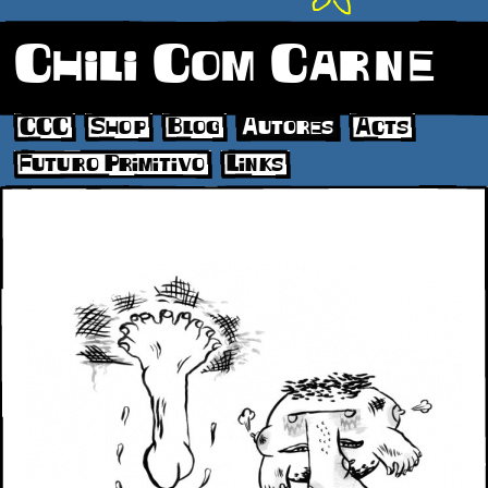
Chili Com Carne
CCC
Shop
Blog
Autores
Acts
Futuro Primitivo
Links
crica2