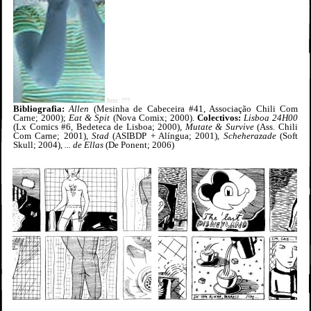
foto: ???
Bibliografia:
Allen
(Mesinha de Cabeceira #41, Associação Chili Com
Carne; 2000);
Eat & Spit
(Nova Comix; 2000).
Colectivos:
Lisboa 24H00
(Lx Comics #6, Bedeteca de Lisboa; 2000),
Mutate & Survive
(Ass. Chili
Com Carne; 2001),
Stad
(ASIBDP + Alíngua; 2001),
Scheherazade
(Soft
Skull; 2004),
... de Ellas
(De Ponent; 2006)