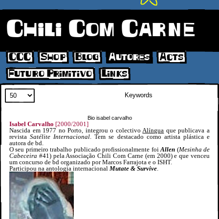
Chili Com Carne
CCC
Shop
Blog
Autores
Acts
Futuro Primitivo
Links
Search
Bio isabel carvalho
Isabel Carvalho
[2000/2001]
Nascida em 1977 no Porto, integrou o colectivo
Alíngua
que publicava a
revista
Satélite Internacional
. Tem se destacado como artista plástica e
autora de bd.
O seu primeiro trabalho publicado profissionalmente foi
Allen
(
Mesinha de
Cabeceira
#41) pela Associação Chili Com Carne (em 2000) e que venceu
um concurso de bd organizado por Marcos Farrajota e o ISHT.
Participou na antologia internacional
Mutate & Survive
.