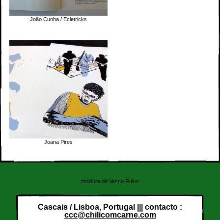
João Cunha / Ecletricks
No images in gallery
Joana Pires
moldura de Vasco Ruivo
Cascais / Lisboa, Portugal ||| contacto :
ccc@chilicomcarne.com