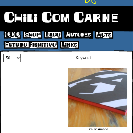
Chili Com Carne
CCC
Shop
Blog
Autores
Acts
Futuro Primitivo
Links
Search
Bráulio Amado