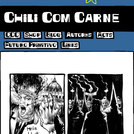
Chili Com Carne
CCC
Shop
Blog
Autores
Acts
Futuro Primitivo
Links
coelhoFP