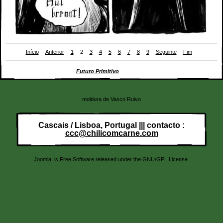
Início
Anterior
1
2
3
4
5
6
7
8
9
Seguinte
Fim
Tira de André Coelho para
Futuro Primitivo
(Chili Com Carne; 2011)
moldura de Vasco Ruivo
Cascais / Lisboa, Portugal ||| contacto :
ccc@chilicomcarne.com
Joomla!
is Free Software released under the GNU/GPL License.