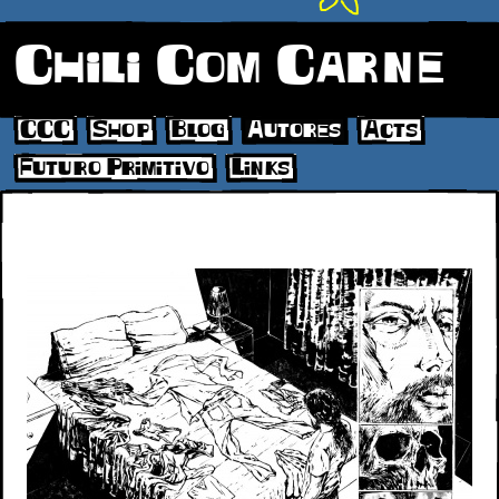
Chili Com Carne
CCC
Shop
Blog
Autores
Acts
Futuro Primitivo
Links
022 - 023