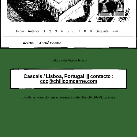
Início
Anterior
1
2
3
4
5
6
7
8
9
Seguinte
Fim
Páginas de
Acedia
de
André Coelho
moldura de Vasco Ruivo
Cascais / Lisboa, Portugal ||| contacto :
ccc@chilicomcarne.com
Joomla!
is Free Software released under the GNU/GPL License.