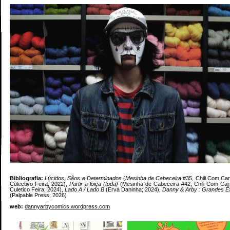
Bibliografia:
Lúcidos, Sãos e Determinados
(
Mesinha de Cabeceira
#35, Chili Com Car
Culectivo Feira; 2022),
Partir a loiça (toda)
(Mesinha de Cabeceira #42, Chili Com Car
Culetico Feira; 2024),
Lado A / Lado B
(Erva Daninha; 2024),
Danny & Arby : Grandes Êx
(Palpable Press; 2026)
web:
dannyarbycomics.wordpress.com