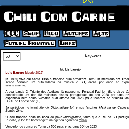
Chili Com Carne
CCC
Shop
Blog
Autores
Acts
Futuro Primitivo
Links
Search
bio luis barreto
Luís Barreto
[desde 2022]
[n. 1997] vive em Santo Tirso e trabalha num armazém. Tem um mestrado em Trad
sendo portanto um auto-didacta na música e BD, áreas por onde se expr
artisticamente.
A sua banda O Triunfo dos Acéfalos já passou no Portugal Fashion (!), o disco
O
considerado um dos 50 melhores discos portugueses do ano 2020 por uma rev
espanhola bem como
Vivemos num Inferno
em 2023 (!!) e tocaram na primeira Ma
LGBT de Esposende (!!!).
Já participou no jornal
Monde Diplomatique
[pt] e nos fanzines
Mesinha de Cabece
Bomba Zine.
O seu trabalho anda na boca do povo
underground
, tanto que o Rei da BD portugu
Rudolfo, já lhe fez homenagem na agenda açoreana
Yuzin
!!
Vencedor do concurso Toma Lá 500 paus e faz uma BD! de 2023!!!