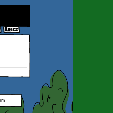
Links
Futuro3d_Galeria_3
com