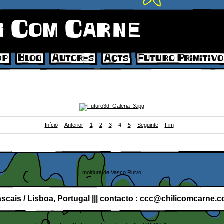
i Com Carne
op
Blog
Autores
Acts
Futuro Primitivo
Início
Anterior
1
2
3
4
5
Seguinte
Fim
udolfo para "Futuro Primitivo" (Chili Com Carne; 2011). Página 3.
moldura de Vasco Ruivo
scais / Lisboa, Portugal ||| contacto :
ccc@chilicomcarne.