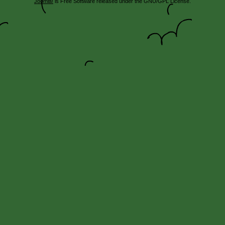
Joomla!
is Free Software released under the GNU/GPL License.