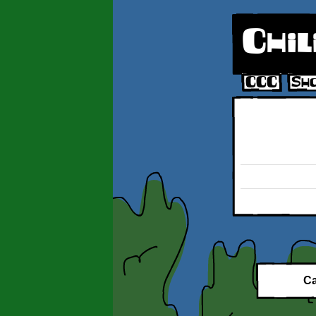
Chil
CCC
Sh
Versão 3D de bd de R
Ca