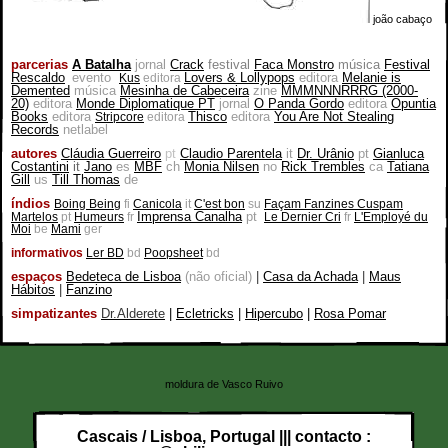
joão cabaço
parcerias
A Batalha
jornal
Crack
festival
Faca Monstro
música
Festival
Rescaldo
evento
Lovers & Lollypops
editora
Melanie is
Kus
editora
Demented
música
Mesinha de Cabeceira
zine
MMMNNNRRRG (2000-
20)
editora
Monde Diplomatique PT
jornal
O Panda Gordo
editora
Opuntia
Books
editora
Thisco
editora
You Are Not Stealing
Stripcore
editora
Records
netlabel
autores
Cláudia Guerreiro
pt
Claudio Parentela
it
Dr. Urânio
pt
Gianluca
Costantini
it
Jano
es
MBF
ch
Monia Nilsen
no
Rick Trembles
ca
Tatiana
Gill
us
Till Thomas
de
índios
Boing Being
fi
Canicola
it
C'est bon
su
Façam Fanzines Cuspam
Imprensa Canalha
pt
Martelos
pt
Humeurs
fr
Le Dernier Cri
fr
L'Employé du
Moi
be
Mami
ger
informativos
Ler BD
bd
Poopsheet
bd
espaços
Bedeteca de Lisboa
(não oficial)
|
Casa da Achada
|
Maus
Hábitos
|
Fanzino
simpatizantes
Dr.Alderete
|
Ecletricks
|
Hipercubo
|
Rosa Pomar
moldura de Vasco Ruivo
Cascais / Lisboa, Portugal ||| contacto :