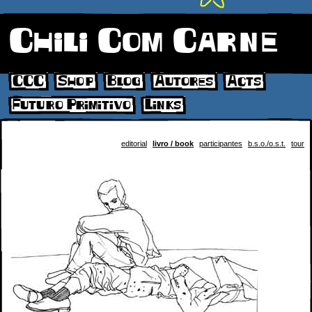
Chili Com Carne
CCC
Shop
Blog
Autores
Acts
Futuro Primitivo
Links
editorial
livro / book
participantes
b.s.o./o.s.t.
tour