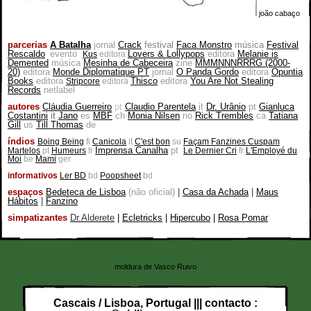
joão cabaço
parcerias
A Batalha
jornal
Crack
festival
Faca Monstro
música
Festival
Rescaldo
evento
Lovers & Lollypops
editora
Melanie is
Kus
editora
Demented
música
Mesinha de Cabeceira
zine
MMMNNNRRRG (2000-
20)
editora
Monde Diplomatique PT
jornal
O Panda Gordo
editora
Opuntia
Books
editora
Thisco
editora
You Are Not Stealing
Stripcore
editora
Records
netlabel
autores
Cláudia Guerreiro
pt
Claudio Parentela
it
Dr. Urânio
pt
Gianluca
Costantini
it
Jano
es
MBF
ch
Monia Nilsen
no
Rick Trembles
ca
Tatiana
Gill
us
Till Thomas
de
índios
Boing Being
fi
Canicola
it
C'est bon
su
Façam Fanzines Cuspam
Imprensa Canalha
pt
Martelos
pt
Humeurs
fr
Le Dernier Cri
fr
L'Employé du
Moi
be
Mami
ger
informativos
Ler BD
bd
Poopsheet
bd
espaços
Bedeteca de Lisboa
(não oficial)
|
Casa da Achada
|
Maus
Hábitos
|
Fanzino
simpatizantes
Dr.Alderete
|
Ecletricks
|
Hipercubo
|
Rosa Pomar
moldura de Vasco Ruivo
Cascais / Lisboa, Portugal ||| contacto :