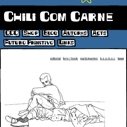
Chili Com Carne
CCC
Shop
Blog
Autores
Acts
Futuro Primitivo
Links
editorial
livro / book
participantes
b.s.o./o.s.t.
tour