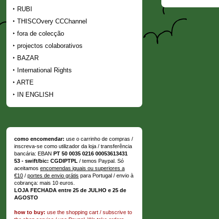
RUBI
THISCOvery CCChannel
fora de colecção
projectos colaborativos
BAZAR
International Rights
ARTE
IN ENGLISH
como encomendar:
use o carrinho de compras /
inscreva-se como utilizador da loja / transferência
bancária: EBAN
PT 50 0035 0216 00053613431
53 - swift/bic: CGDIPTPL
/ temos Paypal. Só
aceitamos
encomendas iguais ou superiores a
€10
/
portes de envio grátis
para Portugal / envio à
cobrança: mais 10 euros.
LOJA FECHADA entre 25 de JULHO e 25 de
AGOSTO
how to buy:
use the shopping cart / subscrive to