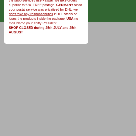
the shop service / use Paypal. We take orders
superior to €20. FREE postage.
GERMANY
since
your postal service was privatized for DHL,
we
don't take any responsabilities
if DHL steals or
loses the products inside the package.
USA
no
mail, blame your shitty President!!
SHOP CLOSED during 25th JULY and 25th
AUGUST