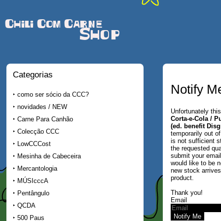
Chili Com Carne
Shop
Categorias
Notify M
como ser sócio da CCC?
novidades / NEW
Unfortunately this
Corta-e-Cola / 
Carne Para Canhão
(ed. benefit Disg
Colecção CCC
temporarily out of
is not sufficient 
LowCCCost
the requested qua
submit your email
Mesinha de Cabeceira
would like to be n
Mercantologia
new stock arrives 
product.
MÚSIcccA
Thank you!
Pentângulo
Email
QCDA
500 Paus