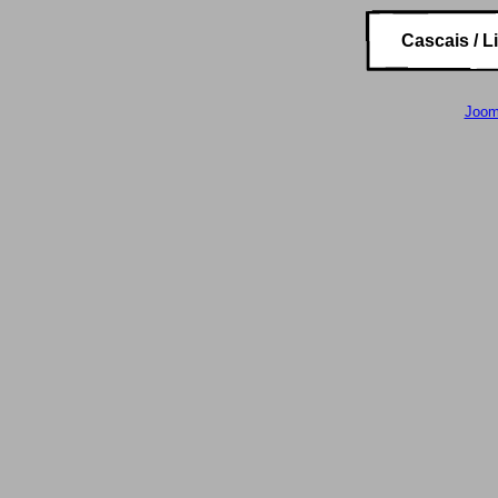
Cascais / Li
Joom