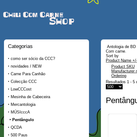
Chili Com Carne
Shop
Categorias
Antologia de BD d
Com carne.
Sort by
como ser sócio da CCC?
Product Name +/
novidades / NEW
Product SKU
Manufacturer
Carne Para Canhão
Ordering
Colecção CCC
Resultados 1 - 5 
LowCCCost
Mesinha de Cabeceira
Pentâng
Mercantologia
MÚSIcccA
Pentângulo
QCDA
500 Paus