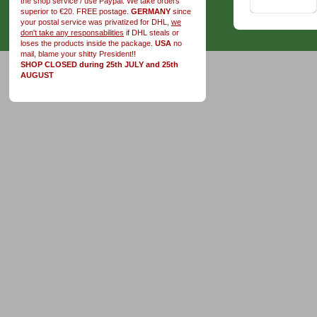
the shop service / use Paypal. We take orders
superior to €20. FREE postage.
GERMANY
since
your postal service was privatized for DHL,
we
don't take any responsabilities
if DHL steals or
loses the products inside the package.
USA
no
mail, blame your shitty President!!
SHOP CLOSED during 25th JULY and 25th
AUGUST