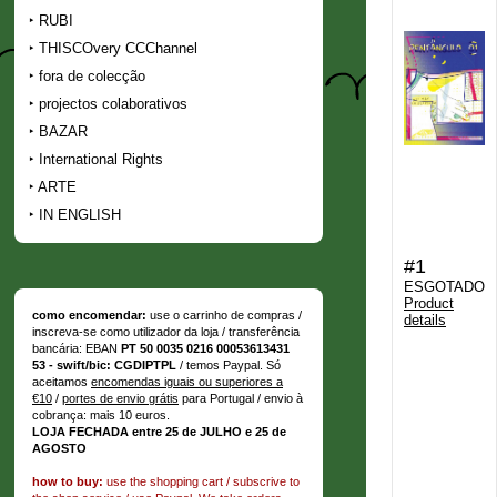
RUBI
THISCOvery CCChannel
fora de colecção
projectos colaborativos
BAZAR
International Rights
ARTE
IN ENGLISH
#1
ESGOTADO
Product
como encomendar:
use o carrinho de compras /
details
inscreva-se como utilizador da loja / transferência
bancária: EBAN
PT 50 0035 0216 00053613431
53 - swift/bic: CGDIPTPL
/ temos Paypal. Só
aceitamos
encomendas iguais ou superiores a
€10
/
portes de envio grátis
para Portugal / envio à
cobrança: mais 10 euros.
LOJA FECHADA entre 25 de JULHO e 25 de
AGOSTO
how to buy:
use the shopping cart / subscrive to