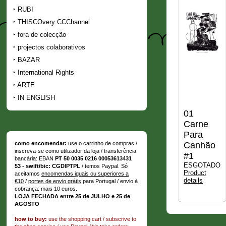
RUBI
THISCOvery CCChannel
fora de colecção
projectos colaborativos
BAZAR
International Rights
ARTE
IN ENGLISH
01
Carne
Para
Canhão
como encomendar:
use o carrinho de compras /
inscreva-se como utilizador da loja / transferência
#1
bancária: EBAN
PT 50 0035 0216 00053613431
ESGOTADO
53 - swift/bic: CGDIPTPL
/ temos Paypal. Só
Product
aceitamos
encomendas iguais ou superiores a
details
€10
/
portes de envio grátis
para Portugal / envio à
cobrança: mais 10 euros.
LOJA FECHADA entre 25 de JULHO e 25 de
AGOSTO
how to buy:
use the shopping cart / subscrive to