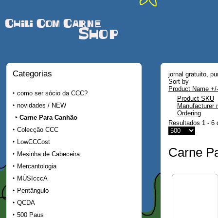
Chili Com Carne
Shop
Categorias
jornal gratuito, 
Sort by
Product Name +/
como ser sócio da CCC?
Product SKU
novidades / NEW
Manufacturer
Ordering
Carne Para Canhão
Resultados 1 - 6 
Colecção CCC
LowCCCost
Carne P
Mesinha de Cabeceira
Mercantologia
MÚSIcccA
Pentângulo
QCDA
500 Paus