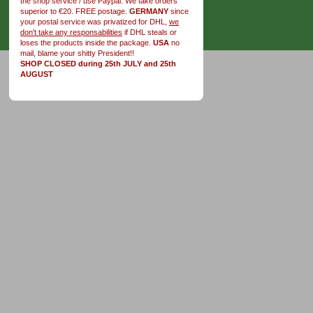
the shop service / use Paypal. We take orders
superior to €20. FREE postage.
GERMANY
since
your postal service was privatized for DHL,
we
don't take any responsabilities
if DHL steals or
loses the products inside the package.
USA
no
mail, blame your shitty President!!
SHOP CLOSED during 25th JULY and 25th
AUGUST