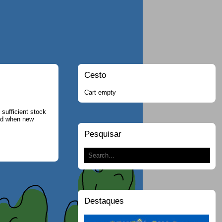
Cesto
Cart empty
t sufficient stock
ied when new
Pesquisar
Destaques