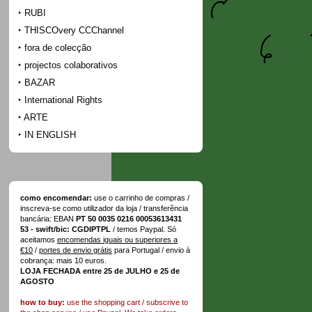
RUBI
THISCOvery CCChannel
fora de colecção
projectos colaborativos
BAZAR
International Rights
ARTE
IN ENGLISH
como encomendar:
use o carrinho de compras /
inscreva-se como utilizador da loja / transferência
bancária: EBAN
PT 50 0035 0216 00053613431
53 - swift/bic: CGDIPTPL
/ temos Paypal. Só
aceitamos
encomendas iguais ou superiores a
€10
/
portes de envio grátis
para Portugal / envio à
cobrança: mais 10 euros.
LOJA FECHADA entre 25 de JULHO e 25 de
AGOSTO
how to buy:
use the shopping cart / subscrive to