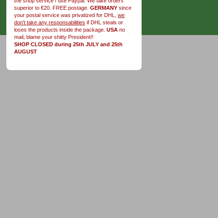
the shop service / use Paypal. We take orders
superior to €20. FREE postage.
GERMANY
since
your postal service was privatized for DHL,
we
don't take any responsabilities
if DHL steals or
loses the products inside the package.
USA
no
mail, blame your shitty President!!
SHOP CLOSED during 25th JULY and 25th
AUGUST