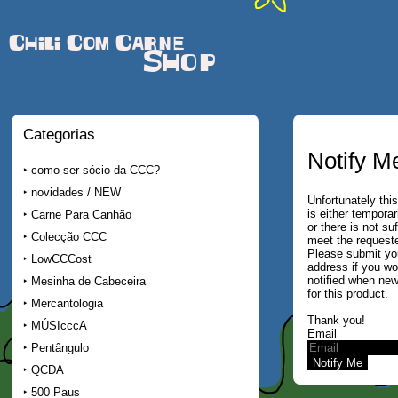
Chili Com Carne
Shop
Categorias
Notify M
como ser sócio da CCC?
novidades / NEW
Unfortunately this
is either temporar
Carne Para Canhão
or there is not su
Colecção CCC
meet the requeste
Please submit yo
LowCCCost
address if you wo
notified when new
Mesinha de Cabeceira
for this product.
Mercantologia
Thank you!
MÚSIcccA
Email
Pentângulo
QCDA
500 Paus