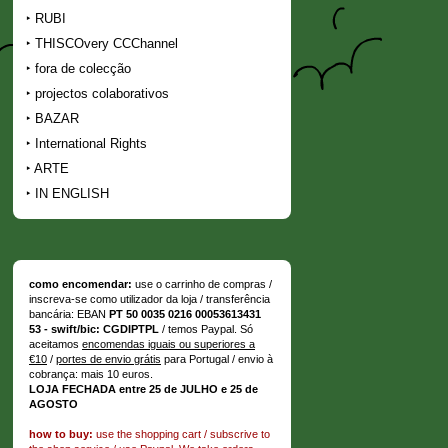
RUBI
THISCOvery CCChannel
fora de colecção
projectos colaborativos
BAZAR
International Rights
ARTE
IN ENGLISH
como encomendar:
use o carrinho de compras /
inscreva-se como utilizador da loja / transferência
bancária: EBAN
PT 50 0035 0216 00053613431
53 - swift/bic: CGDIPTPL
/ temos Paypal. Só
aceitamos
encomendas iguais ou superiores a
€10
/
portes de envio grátis
para Portugal / envio à
cobrança: mais 10 euros.
LOJA FECHADA entre 25 de JULHO e 25 de
AGOSTO
how to buy:
use the shopping cart / subscrive to