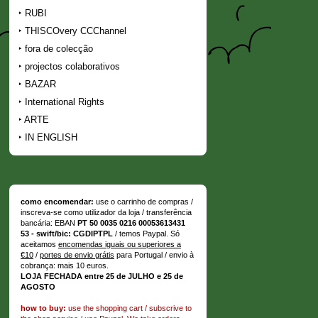
RUBI
THISCOvery CCChannel
fora de colecção
projectos colaborativos
BAZAR
International Rights
ARTE
IN ENGLISH
como encomendar:
use o carrinho de compras /
inscreva-se como utilizador da loja / transferência
bancária: EBAN
PT 50 0035 0216 00053613431
53 - swift/bic: CGDIPTPL
/ temos Paypal. Só
aceitamos
encomendas iguais ou superiores a
€10
/
portes de envio grátis
para Portugal / envio à
cobrança: mais 10 euros.
LOJA FECHADA entre 25 de JULHO e 25 de
AGOSTO
how to buy:
use the shopping cart / subscrive to