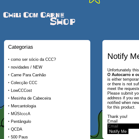
Chili Com Carne
Shop
Categorias
Notify M
como ser sócio da CCC?
novidades / NEW
Unfortunately this
O Autocarro e o
Carne Para Canhão
is either temporar
Colecção CCC
or there is not su
meet the requeste
LowCCCost
Please submit yo
address if you wo
Mesinha de Cabeceira
notified when new
Mercantologia
for this product.
MÚSIcccA
Thank you!
Email
Pentângulo
QCDA
500 Paus