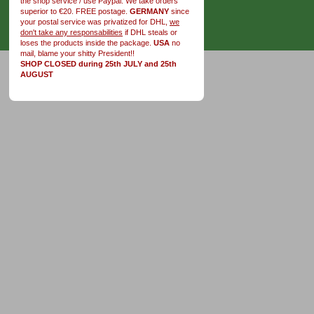
the shop service / use Paypal. We take orders
superior to €20. FREE postage.
GERMANY
since
your postal service was privatized for DHL,
we
don't take any responsabilities
if DHL steals or
loses the products inside the package.
USA
no
mail, blame your shitty President!!
SHOP CLOSED during 25th JULY and 25th
AUGUST