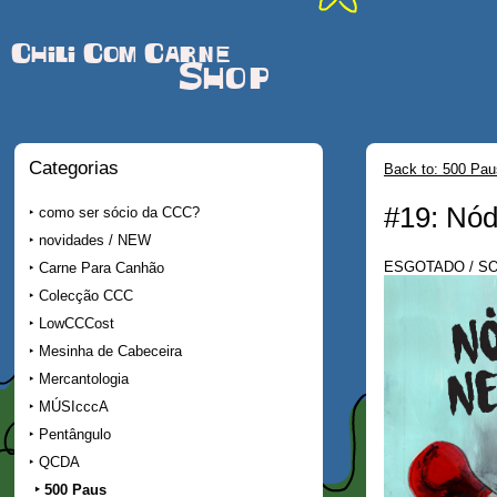
Chili Com Carne
Shop
Categorias
Back to: 500 Pau
#19: Nó
como ser sócio da CCC?
novidades / NEW
ESGOTADO / S
Carne Para Canhão
Colecção CCC
LowCCCost
Mesinha de Cabeceira
Mercantologia
MÚSIcccA
Pentângulo
QCDA
500 Paus