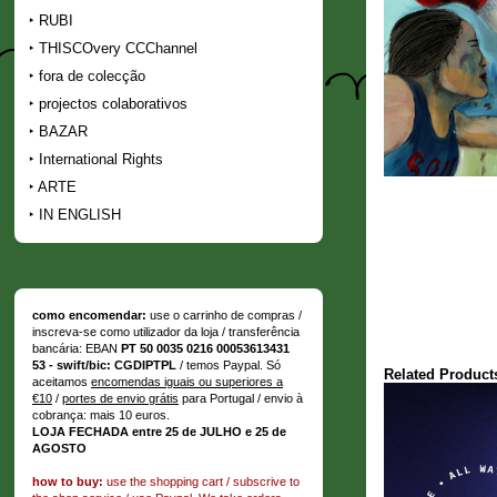
RUBI
THISCOvery CCChannel
fora de colecção
projectos colaborativos
BAZAR
International Rights
ARTE
IN ENGLISH
como encomendar:
use o carrinho de compras /
inscreva-se como utilizador da loja / transferência
bancária: EBAN
PT 50 0035 0216 00053613431
53 - swift/bic: CGDIPTPL
/ temos Paypal. Só
Related Product
aceitamos
encomendas iguais ou superiores a
€10
/
portes de envio grátis
para Portugal / envio à
cobrança: mais 10 euros.
LOJA FECHADA entre 25 de JULHO e 25 de
AGOSTO
how to buy:
use the shopping cart / subscrive to