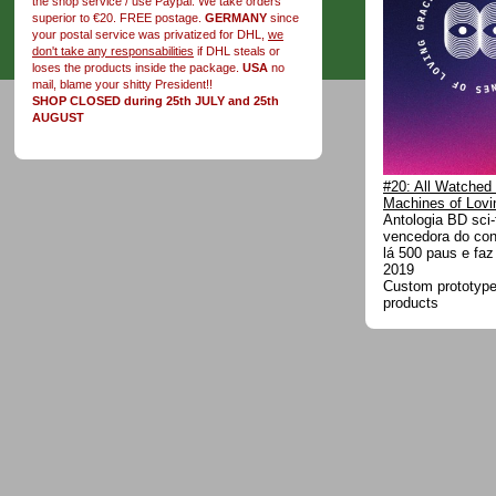
the shop service / use Paypal. We take orders
superior to €20. FREE postage.
GERMANY
since
your postal service was privatized for DHL,
we
don't take any responsabilities
if DHL steals or
loses the products inside the package.
USA
no
mail, blame your shitty President!!
SHOP CLOSED during 25th JULY and 25th
AUGUST
#20: All Watched
Machines of Lovi
Antologia BD sci-f
vencedora do co
lá 500 paus e fa
2019
Custom prototype 
products