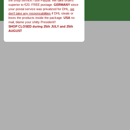
the shop service / use Paypal. We take orders
superior to €20. FREE postage.
GERMANY
since
your postal service was privatized for DHL,
we
don't take any responsabilities
if DHL steals or
loses the products inside the package.
USA
no
mail, blame your shitty President!!
SHOP CLOSED during 25th JULY and 25th
AUGUST