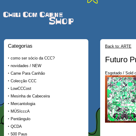
Chili Com Carne
Shop
Categorias
Back to: ARTE
Futuro P
como ser sócio da CCC?
novidades / NEW
Esgotado / Sold 
Carne Para Canhão
Colecção CCC
LowCCCost
Mesinha de Cabeceira
Mercantologia
MÚSIcccA
Pentângulo
QCDA
500 Paus