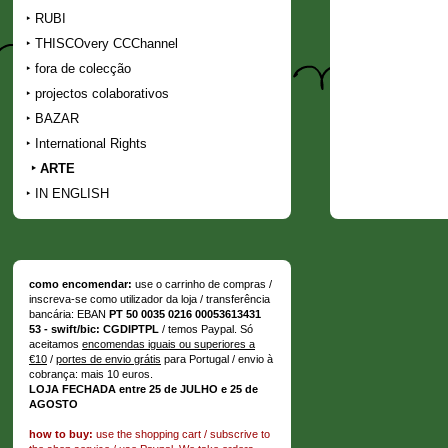
RUBI
THISCOvery CCChannel
fora de colecção
projectos colaborativos
BAZAR
International Rights
ARTE
IN ENGLISH
como encomendar:
use o carrinho de compras /
inscreva-se como utilizador da loja / transferência
bancária: EBAN
PT 50 0035 0216 00053613431
53 - swift/bic: CGDIPTPL
/ temos Paypal. Só
aceitamos
encomendas iguais ou superiores a
€10
/
portes de envio grátis
para Portugal / envio à
cobrança: mais 10 euros.
LOJA FECHADA entre 25 de JULHO e 25 de
AGOSTO
how to buy:
use the shopping cart / subscrive to