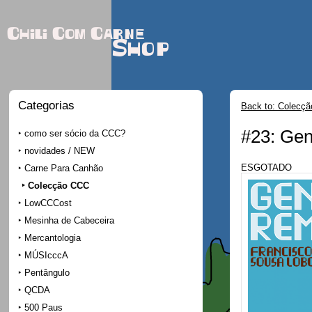
Chili Com Carne
Shop
Categorias
Back to: Colecç
#23: Ge
como ser sócio da CCC?
novidades / NEW
ESGOTADO
Carne Para Canhão
Colecção CCC
LowCCCost
Mesinha de Cabeceira
Mercantologia
MÚSIcccA
Pentângulo
QCDA
500 Paus