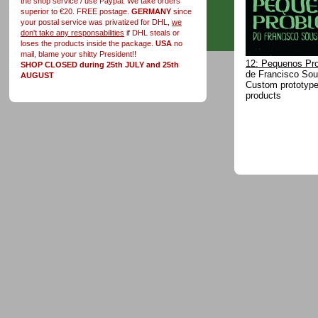
the shop service / use Paypal. We take orders
superior to €20. FREE postage.
GERMANY
since
your postal service was privatized for DHL,
we
don't take any responsabilities
if DHL steals or
loses the products inside the package.
USA
no
mail, blame your shitty President!!
12: Pequenos Pr
SHOP CLOSED during 25th JULY and 25th
de Francisco So
AUGUST
Custom prototype 
products