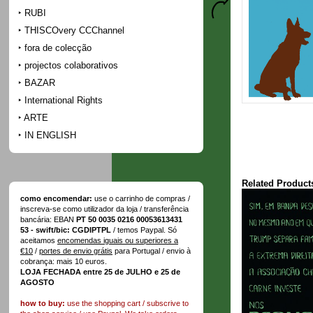
RUBI
THISCOvery CCChannel
fora de colecção
projectos colaborativos
BAZAR
International Rights
ARTE
IN ENGLISH
Related Product
como encomendar:
use o carrinho de compras /
inscreva-se como utilizador da loja / transferência
bancária: EBAN
PT 50 0035 0216 00053613431
53 - swift/bic: CGDIPTPL
/ temos Paypal. Só
aceitamos
encomendas iguais ou superiores a
€10
/
portes de envio grátis
para Portugal / envio à
cobrança: mais 10 euros.
LOJA FECHADA entre 25 de JULHO e 25 de
AGOSTO
how to buy:
use the shopping cart / subscrive to