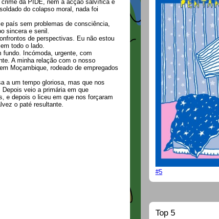
o crime da PIDE, nem a acção salvífica e
 soldado do colapso moral, nada foi
se país sem problemas de consciência,
 sincera e senil.
onfrontos de perspectivas. Eu não estou
 em todo o lado.
 fundo. Incómoda, urgente, com
nte. A minha relação com o nosso
sci em Moçambique, rodeado de empregados
asa a um tempo gloriosa, mas que nos
a. Depois veio a primária em que
s, e depois o liceu em que nos forçaram
alvez o paté resultante.
#5
Top 5