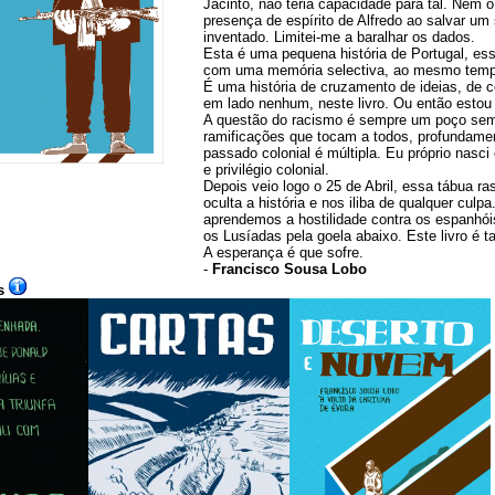
Jacinto, não teria capacidade para tal. Nem 
presença de espírito de Alfredo ao salvar um
inventado. Limitei-me a baralhar os dados.
Esta é uma pequena história de Portugal, es
com uma memória selectiva, ao mesmo tempo
É uma história de cruzamento de ideias, de c
em lado nenhum, neste livro. Ou então estou
A questão do racismo é sempre um poço sem
ramificações que tocam a todos, profundame
passado colonial é múltipla. Eu próprio na
e privilégio colonial.
Depois veio logo o 25 de Abril, essa tábua r
oculta a história e nos iliba de qualquer culp
aprendemos a hostilidade contra os espanhói
os Lusíadas pela goela abaixo. Este livro é t
A esperança é que sofre.
-
Francisco Sousa Lobo
s