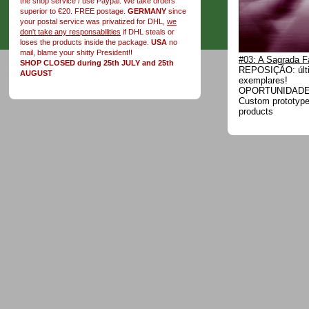
the shop service / use Paypal. We take orders
superior to €20. FREE postage.
GERMANY
since
your postal service was privatized for DHL,
we
don't take any responsabilities
if DHL steals or
loses the products inside the package.
USA
no
mail, blame your shitty President!!
#03: A Sagrada F
SHOP CLOSED during 25th JULY and 25th
REPOSIÇÃO: últ
AUGUST
exemplares!
OPORTUNIDADE!
Custom prototype 
products