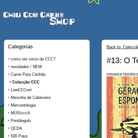
Chili Com Carne
Shop
Categorias
Back to: Colecç
#13: O 
como ser sócio da CCC?
novidades / NEW
romance histórico
Carne Para Canhão
Colecção CCC
LowCCCost
Mesinha de Cabeceira
Mercantologia
MÚSIcccA
Pentângulo
QCDA
500 Paus