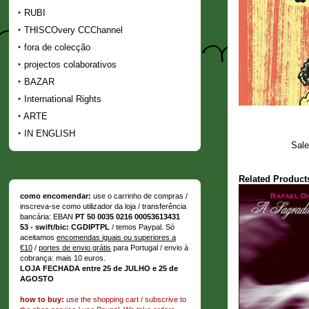
RUBI
THISCOvery CCChannel
fora de colecção
projectos colaborativos
BAZAR
International Rights
ARTE
IN ENGLISH
Sale
Related Product
como encomendar:
use o carrinho de compras /
inscreva-se como utilizador da loja / transferência
bancária: EBAN
PT 50 0035 0216 00053613431
53 - swift/bic: CGDIPTPL
/ temos Paypal. Só
aceitamos
encomendas iguais ou superiores a
€10
/
portes de envio grátis
para Portugal / envio à
cobrança: mais 10 euros.
LOJA FECHADA entre 25 de JULHO e 25 de
AGOSTO
how to buy:
use the shopping cart / subscrive to