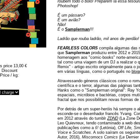
roubem todo o bolo! Preparem lá essa tesour
Photoshop!
É um pássaro?
É um avião?
Não!
É o
Samplerman
!!!
Ladrão que rouba ladrão, mil anos de perdão!
FEARLESS COLORS
compila algumas das 
que
Samplerman
produziu entre 2012 e 2015
homenagem aos "comic-books" norte-america
tal como uma viagem de um DJ a realizar o q
s price
13,00 €
Remix" - artigo escrito originalmente para o j
Discount
em várias línguas, como o português no
blog
Price / kg:
Atravessando géneros clássicos como o romanc
científica e o terror, algumas das páginas tan
Hanks como o "Samplerman original": Ray Yos
espaciais, micróbios e bactérias, corpos m
fractal que nos possibilitam novas formas de 
Por detrás de um super-heróis há sempre o 
esconde-se o desenhador francês Yvang. C
em 2012 através do tumblr
ZDND
(La Zone De
Leo Quievreux, tendo contaminado a web desd
publicações como a
š!
(Letónia),
Off Life, Sm
Voice
e
Scratches
. A solo saíram os seguinte
Autor, 2016),
Miscomocs Comics
(Le Dernier 