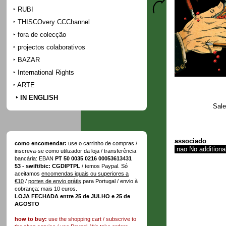
RUBI
THISCOvery CCChannel
fora de colecção
projectos colaborativos
BAZAR
International Rights
ARTE
IN ENGLISH
Sale
associado
como encomendar:
use o carrinho de compras /
inscreva-se como utilizador da loja / transferência
bancária: EBAN
PT 50 0035 0216 00053613431
53 - swift/bic: CGDIPTPL
/ temos Paypal. Só
aceitamos
encomendas iguais ou superiores a
€10
/
portes de envio grátis
para Portugal / envio à
cobrança: mais 10 euros.
LOJA FECHADA entre 25 de JULHO e 25 de
AGOSTO
how to buy:
use the shopping cart / subscrive to