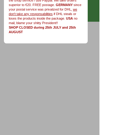
the shop service / use Paypal. We take orders
superior to €20. FREE postage.
GERMANY
since
your postal service was privatized for DHL,
we
don't take any responsabilities
if DHL steals or
loses the products inside the package.
USA
no
mail, blame your shitty President!!
SHOP CLOSED during 25th JULY and 25th
AUGUST