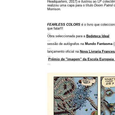
Headquarters, 2017) e ilustrou ao LP colectê
realizou uma capa para o título
Doom Patrol
d
Morrison.
FEARLESS COLORS
é o livro que coleccion
que falar!!!
...
Obra seleccionada para a
Bedeteca Ideal
...
sessão de autógrafos na
Mundo Fantasma
...
lançamento oficial na
Nova Livraria Frances
...
Prémio de "imagem" da Escola Europeia
...