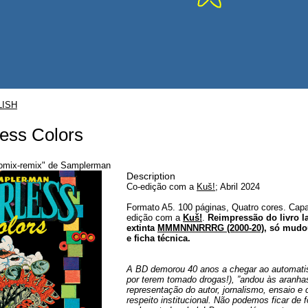
LISH
less Colors
comix-remix" de Samplerman
Description
Co-edição com a
Kuš!
; Abril 2024
Formato A5. 100 páginas, Quatro cores. Capa
edição com a
Kuš!
.
Reimpressão do livro l
extinta
MMMNNNRRRG (2000-20)
, só mudo
e ficha técnica.
A BD demorou 40 anos a chegar ao automati
por terem tomado drogas!), ”andou às aranhas
representação do autor, jornalismo, ensaio e
respeito institucional. Não podemos ficar de