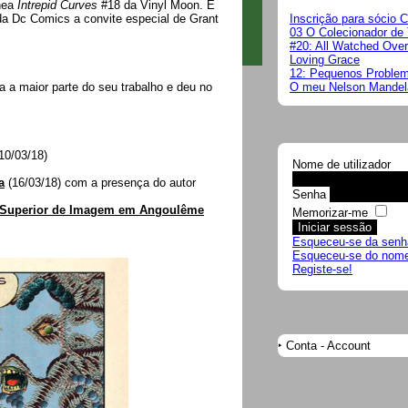
nea
Intrepid Curves
#18 da Vinyl Moon. E
a Dc Comics a convite especial de Grant
Inscrição para sócio 
03 O Colecionador de 
#20: All Watched Ove
Loving Grace
12: Pequenos Proble
a a maior parte do seu trabalho e deu no
O meu Nelson Mandela
(10/03/18)
Nome de utilizador
a
(16/03/18) com a presença do autor
Senha
 Superior de Imagem em Angoulême
Memorizar-me
Esqueceu-se da senh
Esqueceu-se do nome 
Registe-se!
Conta - Account