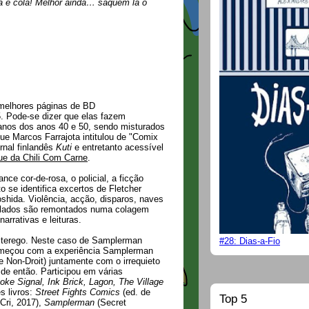
a e cola! Melhor ainda… saquem lá o
melhores páginas de BD
. Pode-se dizer que elas fazem
nos dos anos 40 e 50, sendo misturados
ue Marcos Farrajota intitulou de "Comix
ornal finlandês
Kuti
e entretanto acessível
ue da Chili Com Carne
.
e cor-de-rosa, o policial, a ficção
to se identifica excertos de Fletcher
hida. Violência, acção, disparos, naves
utilados são remontados numa colagem
narrativas e leituras.
alterego. Neste caso de Samplerman
#28: Dias-a-Fio
omeçou com a experiência Samplerman
 Non-Droit) juntamente com o irrequieto
e então. Participou em várias
oke Signal, Ink Brick, Lagon, The Village
s livros:
Street Fights Comics
(ed. de
Top 5
Cri, 2017),
Samplerman
(Secret