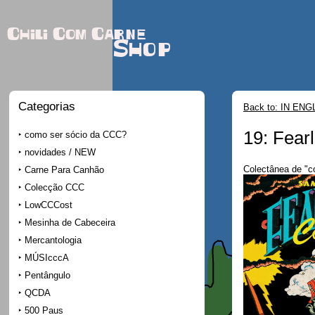
Chili Com Carne
Shop
Categorias
Back to: IN ENG
19: Fear
como ser sócio da CCC?
novidades / NEW
Colectânea de "
Carne Para Canhão
Colecção CCC
LowCCCost
Mesinha de Cabeceira
Mercantologia
MÚSIcccA
Pentângulo
QCDA
500 Paus