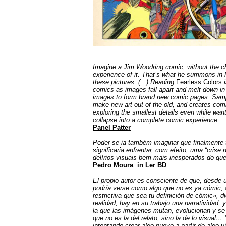
Imagine a Jim Woodring comic, without the ch
experience of it. That’s what he summons in h
these pictures. (...)
Reading
Fearless Colors
i
comics as images fall apart and melt down in 
images to form brand new comic pages. Sampl
make new art out of the old, and creates comic
exploring the smallest details even while want
collapse into a complete comic experience.
Panel Patter
Poder-se-ia também imaginar que finalmente
significaria enfrentar, com efeito, uma “crise n
delírios visuais bem mais inesperados do qu
Pedro Moura in Ler BD
El propio autor es consciente de que, desde u
podría verse como algo que no es ya cómic, 
restrictiva que sea tu definición de cómic», 
realidad, hay en su trabajo una narratividad,
la que las imágenes mutan, evolucionan y se m
que no es la del relato, sino la de lo visual…
intentando crear algo nuevo a partir de algo vi