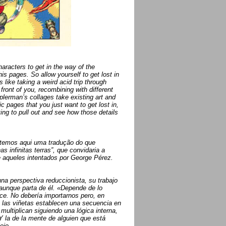
aracters to get in the way of the
is pages. So allow yourself to get lost in
s like taking a weird acid trip through
front of you, recombining with different
erman’s collages take existing art and
 pages that you just want to get lost in,
ing to pull out and see how those details
 temos aqui uma tradução do que
as infinitas terras”, que convidaria a
e aqueles intentados por George Pérez.
na perspectiva reduccionista, su trabajo
aunque parta de él. «Depende de lo
dice. No debería importarnos pero, en
 y las viñetas establecen una secuencia en
ultiplican siguiendo una lógica interna,
 Y la de la mente de alguien que está
ejo.