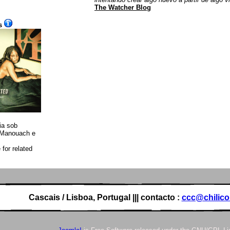
The Watcher Blog
s
ia sob
n Manouach e
for related
Cascais / Lisboa, Portugal ||| contacto :
ccc@chilic