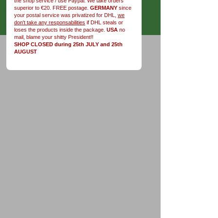
the shop service / use Paypal. We take orders
superior to €20. FREE postage.
GERMANY
since
your postal service was privatized for DHL,
we
don't take any responsabilities
if DHL steals or
loses the products inside the package.
USA
no
mail, blame your shitty President!!
SHOP CLOSED during 25th JULY and 25th
AUGUST