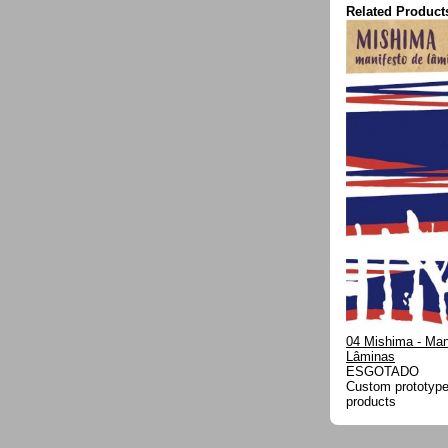
Related Product
04 Mishima - Man
Lâminas
ESGOTADO
Custom prototype 
products