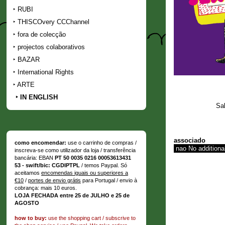
RUBI
THISCOvery CCChannel
fora de colecção
projectos colaborativos
BAZAR
International Rights
ARTE
IN ENGLISH
Sa
associado
como encomendar:
use o carrinho de compras /
inscreva-se como utilizador da loja / transferência
bancária: EBAN
PT 50 0035 0216 00053613431
53 - swift/bic: CGDIPTPL
/ temos Paypal. Só
aceitamos
encomendas iguais ou superiores a
€10
/
portes de envio grátis
para Portugal / envio à
cobrança: mais 10 euros.
LOJA FECHADA entre 25 de JULHO e 25 de
AGOSTO
how to buy:
use the shopping cart / subscrive to