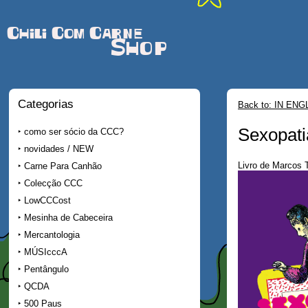
Chili Com Carne
Shop
Categorias
Back to: IN ENG
Sexopati
como ser sócio da CCC?
novidades / NEW
Livro de Marcos 
Carne Para Canhão
Colecção CCC
LowCCCost
Mesinha de Cabeceira
Mercantologia
MÚSIcccA
Pentângulo
QCDA
500 Paus