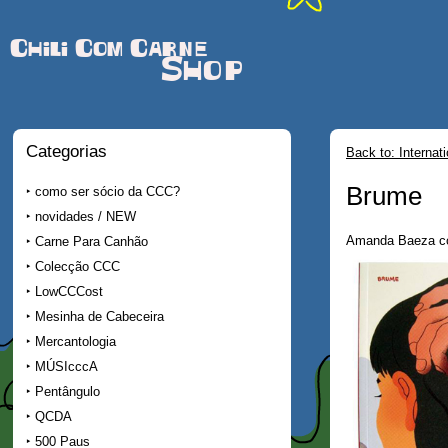
Chili Com Carne
Shop
Categorias
Back to: Internat
Brume
como ser sócio da CCC?
novidades / NEW
Amanda Baeza co
Carne Para Canhão
Colecção CCC
LowCCCost
Mesinha de Cabeceira
Mercantologia
MÚSIcccA
Pentângulo
QCDA
500 Paus