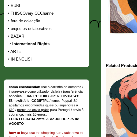
RUBI
THISCOvery CCChannel
fora de colecção
projectos colaborativos
BAZAR
International Rights
ARTE
IN ENGLISH
Related Product
como encomendar:
use o carrinho de compras /
inscreva-se como utilizador da loja / transferência
bancária: EBAN
PT 50 0035 0216 00053613431
53 - swift/bic: CGDIPTPL
/ temos Paypal. Só
aceitamos
encomendas iguais ou superiores a
€10
/
portes de envio grátis
para Portugal / envio à
cobrança: mais 10 euros.
LOJA FECHADA entre 25 de JULHO e 25 de
AGOSTO
how to buy:
use the shopping cart / subscrive to