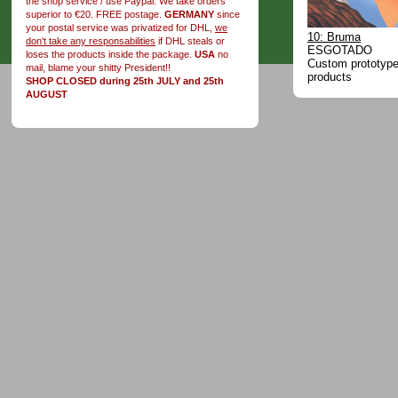
the shop service / use Paypal. We take orders
superior to €20. FREE postage.
GERMANY
since
your postal service was privatized for DHL,
we
10: Bruma
don't take any responsabilities
if DHL steals or
ESGOTADO
loses the products inside the package.
USA
no
Custom prototype 
mail, blame your shitty President!!
products
SHOP CLOSED during 25th JULY and 25th
AUGUST