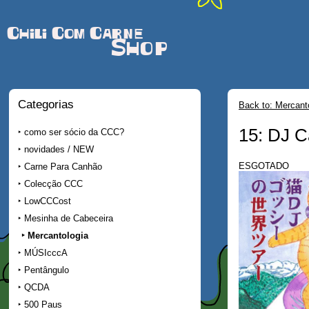
Chili Com Carne
Shop
Categorias
Back to: Mercant
15: DJ C
como ser sócio da CCC?
novidades / NEW
ESGOTADO
Carne Para Canhão
Colecção CCC
LowCCCost
Mesinha de Cabeceira
Mercantologia
MÚSIcccA
Pentângulo
QCDA
500 Paus