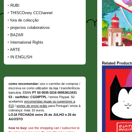
RUBI
THISCOvery CCChannel
fora de colecção
projectos colaborativos
BAZAR
International Rights
ARTE
IN ENGLISH
Related Product
como encomendar:
use o carrinho de compras /
inscreva-se como utilizador da loja / transferência
bancária: EBAN
PT 50 0035 0216 00053613431
53 - swift/bic: CGDIPTPL
/ temos Paypal. Só
aceitamos
encomendas iguais ou superiores a
€10
/
portes de envio grátis
para Portugal / envio à
cobrança: mais 10 euros.
LOJA FECHADA entre 25 de JULHO e 25 de
AGOSTO
how to buy:
use the shopping cart / subscrive to