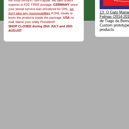
the shop service / use Paypal. We take orders
superior to €20. FREE postage.
GERMANY
since
your postal service was privatized for DHL,
we
13: O Gato Marian
don't take any responsabilities
if DHL steals or
Felinas (2014-201
loses the products inside the package.
USA
no
de Tiago da Bern
mail, blame your shitty President!!
Custom prototype 
SHOP CLOSED during 25th JULY and 25th
products
AUGUST