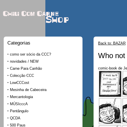
Chili Com Carne
Shop
Categorias
Back to: BAZAR
Who not
como ser sócio da CCC?
novidades / NEW
comic-book de J
Carne Para Canhão
Colecção CCC
LowCCCost
Mesinha de Cabeceira
Mercantologia
MÚSIcccA
Pentângulo
QCDA
500 Paus