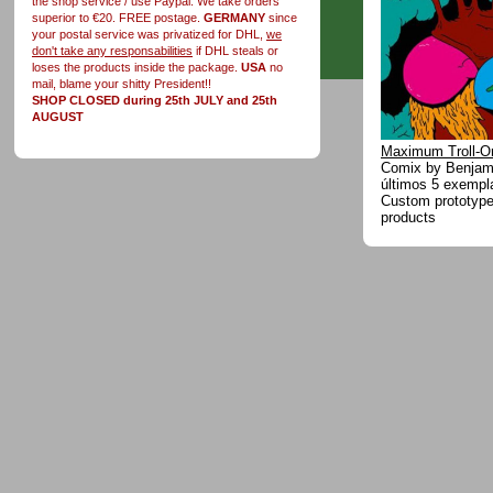
the shop service / use Paypal. We take orders
superior to €20. FREE postage.
GERMANY
since
your postal service was privatized for DHL,
we
don't take any responsabilities
if DHL steals or
loses the products inside the package.
USA
no
mail, blame your shitty President!!
SHOP CLOSED during 25th JULY and 25th
AUGUST
Maximum Troll-O
Comix by Benjam
últimos 5 exempl
Custom prototype 
products