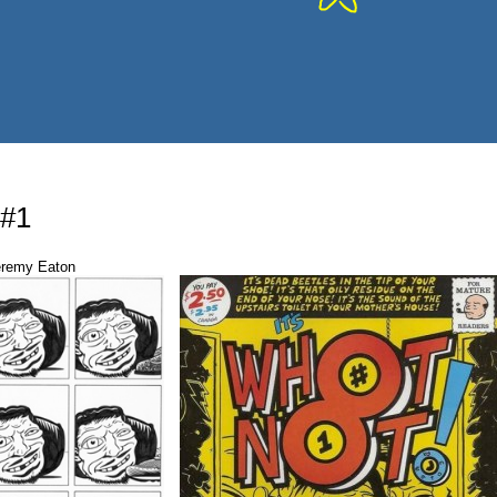
 #1
eremy Eaton