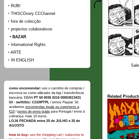
RUBI
THISCOvery CCChannel
fora de colecção
projectos colaborativos
BAZAR
International Rights
ARTE
IN ENGLISH
Sale
como encomendar:
use o carrinho de compras /
inscreva-se como utilizador da loja / transferência
Related Product
bancária: EBAN
PT 50 0035 0216 00053613431
53 - swift/bic: CGDIPTPL
/ temos Paypal. Só
aceitamos
encomendas iguais ou superiores a
€10
/
portes de envio grátis
para Portugal / envio à
cobrança: mais 10 euros.
LOJA FECHADA entre 25 de JULHO e 25 de
AGOSTO
how to buy:
use the shopping cart / subscrive to