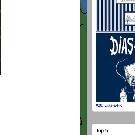
#28: Dias-a-Fio
Top 5