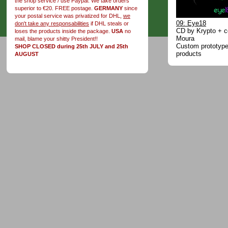
the shop service / use Paypal. We take orders
superior to €20. FREE postage.
GERMANY
since
your postal service was privatized for DHL,
we
09: Eye18
don't take any responsabilities
if DHL steals or
CD by Krypto + c
loses the products inside the package.
USA
no
Moura
mail, blame your shitty President!!
Custom prototype 
SHOP CLOSED during 25th JULY and 25th
products
AUGUST