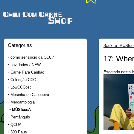
Chili Com Carne
Shop
Categorias
Back to: MÚSIc
17: Wher
como ser sócio da CCC?
novidades / NEW
Esgotado nesta l
Carne Para Canhão
Colecção CCC
LowCCCost
Mesinha de Cabeceira
Mercantologia
MÚSIcccA
Pentângulo
QCDA
500 Paus