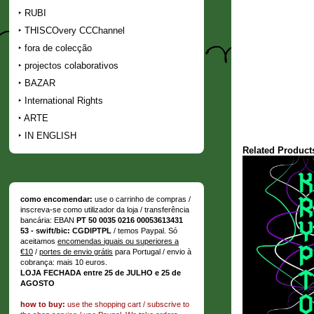
RUBI
THISCOvery CCChannel
fora de colecção
projectos colaborativos
BAZAR
International Rights
ARTE
IN ENGLISH
Related Product
como encomendar:
use o carrinho de compras /
inscreva-se como utilizador da loja / transferência
bancária: EBAN
PT 50 0035 0216 00053613431
53 - swift/bic: CGDIPTPL
/ temos Paypal. Só
aceitamos
encomendas iguais ou superiores a
€10
/
portes de envio grátis
para Portugal / envio à
cobrança: mais 10 euros.
LOJA FECHADA entre 25 de JULHO e 25 de
AGOSTO
how to buy:
use the shopping cart / subscrive to