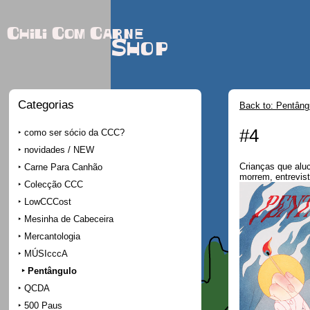
Chili Com Carne
Shop
Categorias
Back to: Pentâng
#4
como ser sócio da CCC?
novidades / NEW
Crianças que aluc
Carne Para Canhão
morrem, entrevis
Colecção CCC
LowCCCost
Mesinha de Cabeceira
Mercantologia
MÚSIcccA
Pentângulo
QCDA
500 Paus