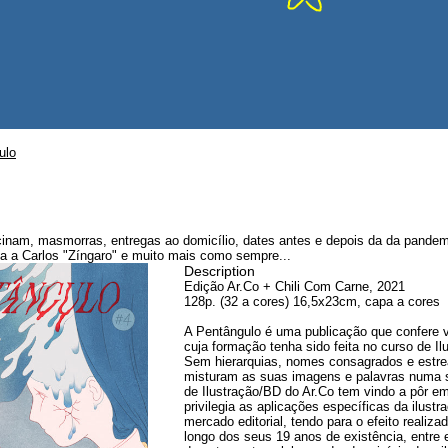
ulo
inam, masmorras, entregas ao domicílio, dates antes e depois da da pandemi
ta a Carlos "Zíngaro" e muito mais como sempre...
Description
Edição Ar.Co + Chili Com Carne, 2021
128p. (32 a cores) 16,5x23cm, capa a cores
A Pentângulo é uma publicação que confere vi
cuja formação tenha sido feita no curso de I
Sem hierarquias, nomes consagrados e estrea
misturam as suas imagens e palavras numa 
de Ilustração/BD do Ar.Co tem vindo a pôr e
privilegia as aplicações específicas da ilus
mercado editorial, tendo para o efeito realiz
longo dos seus 19 anos de existência, entre