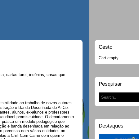
Cesto
Cart empty
a, cartas tarot, insónias, casas que
Pesquisar
sibilidade ao trabalho de novos autores
lustração e Banda Desenhada do Ar.Co.
ntes, alunos, ex-alunos e professores
saudável promiscuidade. O departamento
m prática um modelo pedagógico que
Destaques
tração e banda desenhada em relação ao
ado parcerias com várias entidades ao
 elas a Chili Com Carne com quem o