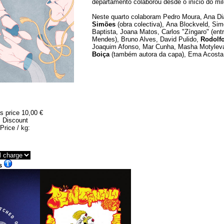
departamento colaborou desde o início do mi
Neste quarto colaboram Pedro Moura, Ana Di
Simões
(obra colectiva), Ana Blockveld, Si
Baptista, Joana Matos, Carlos "Zíngaro" (en
Mendes), Bruno Alves, David Pulido,
Rodolf
Joaquim Afonso, Mar Cunha, Masha Motyleva
Boiça
(também autora da capa), Ema Acosta
s price
10,00 €
Discount
Price / kg:
s