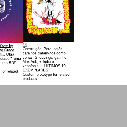
#3
 Over by
Construção, Pato Inglês,
ng Grace
caralhos tratam-nos como
i... Obra
conas, Shoppings, gatinho,
ncurso "Toma
Max Aub, + Indie e
z uma BD!"
xenofobia,... ÚLTIMOS 10
EXEMPLARES
for related
Custom prototype for related
products