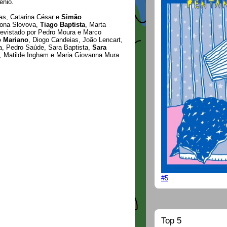
lénio.
as, Catarina César e
Simão
mona Slovova,
Tiago Baptista
, Marta
trevistado por Pedro Moura e Marco
o Mariano
, Diogo Candeias, João Lencart,
, Pedro Saúde, Sara Baptista,
Sara
, Matilde Ingham e Maria Giovanna Mura.
#5
Top 5