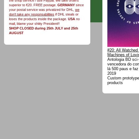
the shop service / use Paypal. We take orders
superior to €20. FREE postage.
GERMANY
since
your postal service was privatized for DHL,
we
don't take any responsabilities
if DHL steals or
loses the products inside the package.
USA
no
mail, blame your shitty President!!
SHOP CLOSED during 25th JULY and 25th
AUGUST
#20: All Watched
Machines of Lovi
Antologia BD sci-f
vencedora do co
lá 500 paus e fa
2019
Custom prototype 
products