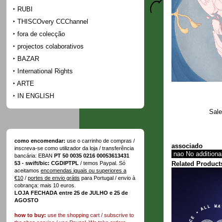
RUBI
THISCOvery CCChannel
fora de colecção
projectos colaborativos
BAZAR
International Rights
ARTE
IN ENGLISH
Sale
como encomendar:
use o carrinho de compras /
associado
inscreva-se como utilizador da loja / transferência
bancária: EBAN
PT 50 0035 0216 00053613431
Related Product
53 - swift/bic: CGDIPTPL
/ temos Paypal. Só
aceitamos
encomendas iguais ou superiores a
€10
/
portes de envio grátis
para Portugal / envio à
cobrança: mais 10 euros.
LOJA FECHADA entre 25 de JULHO e 25 de
AGOSTO
how to buy:
use the shopping cart / subscrive to