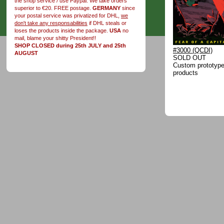
the shop service / use Paypal. We take orders
superior to €20. FREE postage.
GERMANY
since
your postal service was privatized for DHL,
we
don't take any responsabilities
if DHL steals or
loses the products inside the package.
USA
no
mail, blame your shitty President!!
SHOP CLOSED during 25th JULY and 25th
#3000 (QCDI)
AUGUST
SOLD OUT
Custom prototype 
products