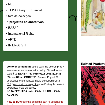
RUBI
THISCOvery CCChannel
fora de colecção
projectos colaborativos
BAZAR
International Rights
ARTE
IN ENGLISH
Related Product
como encomendar:
use o carrinho de compras /
inscreva-se como utilizador da loja / transferência
bancária: EBAN
PT 50 0035 0216 00053613431
53 - swift/bic: CGDIPTPL
/ temos Paypal. Só
aceitamos
encomendas iguais ou superiores a
€10
/
portes de envio grátis
para Portugal / envio à
cobrança: mais 10 euros.
LOJA FECHADA entre 25 de JULHO e 25 de
AGOSTO
how to buy:
use the shopping cart / subscrive to