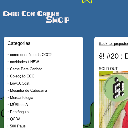
Chili Com Carne
Shop
Categorias
Back to: projecto
š! #20 :
como ser sócio da CCC?
novidades / NEW
SOLD OUT
Carne Para Canhão
Colecção CCC
LowCCCost
Mesinha de Cabeceira
Mercantologia
MÚSIcccA
Pentângulo
QCDA
500 Paus