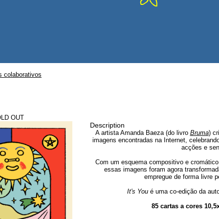
s colaborativos
OLD OUT
Description
A artista Amanda Baeza (do livro
Bruma
) c
imagens encontradas na Internet, celebrand
acções e sen
Com um esquema compositivo e cromático p
essas imagens foram agora transformada
empregue de forma livre p
It's You
é uma co-edição da aut
85 cartas a cores 10,5