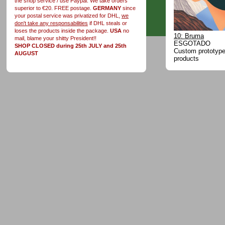
the shop service / use Paypal. We take orders
superior to €20. FREE postage.
GERMANY
since
your postal service was privatized for DHL,
we
don't take any responsabilities
if DHL steals or
loses the products inside the package.
USA
no
10: Bruma
mail, blame your shitty President!!
ESGOTADO
SHOP CLOSED during 25th JULY and 25th
Custom prototype 
AUGUST
products