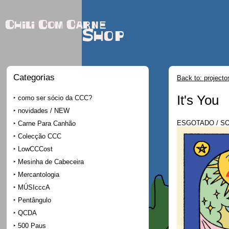
Chili Com Carne
Shop
Categorias
Back to: projecto
It's You
como ser sócio da CCC?
novidades / NEW
ESGOTADO / S
Carne Para Canhão
Colecção CCC
LowCCCost
Mesinha de Cabeceira
Mercantologia
MÚSIcccA
Pentângulo
QCDA
500 Paus