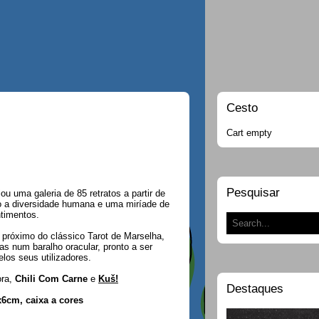
Cesto
Cart empty
Pesquisar
riou uma galeria de 85 retratos a partir de
o a diversidade humana e uma miríade de
timentos.
róximo do clássico Tarot de Marselha,
s num baralho oracular, pronto a ser
elos seus utilizadores.
ora,
Chili Com Carne
e
Kuš!
Destaques
x6cm, caixa a cores