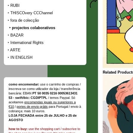
RUBI
THISCOvery CCChannel
fora de colecção
projectos colaborativos
BAZAR
International Rights
ARTE
IN ENGLISH
Related Product
como encomendar:
use o carrinho de compras /
inscreva-se como utilizador da loja / transferência
bancária: EBAN
PT 50 0035 0216 00053613431
53 - swift/bic: CGDIPTPL
/ temos Paypal. Só
aceitamos
encomendas iguais ou superiores a
€10
/
portes de envio grátis
para Portugal / envio à
cobrança: mais 10 euros.
LOJA FECHADA entre 25 de JULHO e 25 de
AGOSTO
how to buy:
use the shopping cart / subscrive to