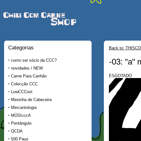
Chili Com Carne
Shop
Categorias
Back to: THISCO
-03: "a" 
como ser sócio da CCC?
novidades / NEW
ESGOTADO
Carne Para Canhão
Colecção CCC
LowCCCost
Mesinha de Cabeceira
Mercantologia
MÚSIcccA
Pentângulo
QCDA
500 Paus