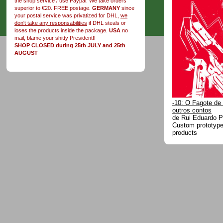
the shop service / use Paypal. We take orders
superior to €20. FREE postage.
GERMANY
since
your postal service was privatized for DHL,
we
don't take any responsabilities
if DHL steals or
loses the products inside the package.
USA
no
mail, blame your shitty President!!
SHOP CLOSED during 25th JULY and 25th
AUGUST
-10: O Fagote de
outros contos
de Rui Eduardo 
Custom prototype 
products