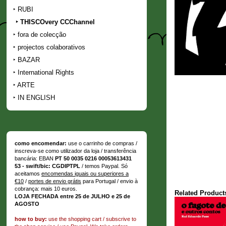
RUBI
THISCOvery CCChannel
fora de colecção
projectos colaborativos
BAZAR
International Rights
ARTE
IN ENGLISH
como encomendar:
use o carrinho de compras /
inscreva-se como utilizador da loja / transferência
bancária: EBAN
PT 50 0035 0216 00053613431
53 - swift/bic: CGDIPTPL
/ temos Paypal. Só
aceitamos
encomendas iguais ou superiores a
€10
/
portes de envio grátis
para Portugal / envio à
cobrança: mais 10 euros.
Related Product
LOJA FECHADA entre 25 de JULHO e 25 de
AGOSTO
how to buy:
use the shopping cart / subscrive to