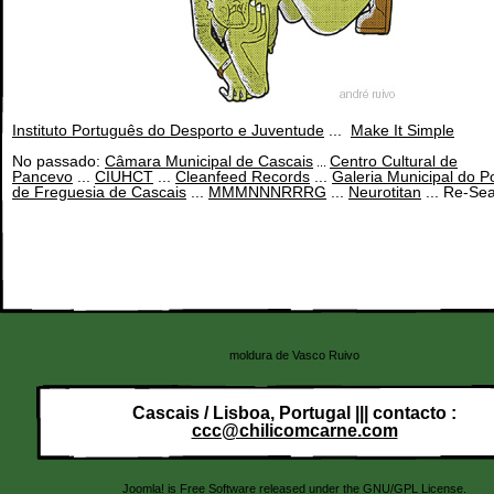
Instituto Português do Desporto e Juventude
...
Make It Simple
No passado:
Câmara Municipal de Cascais
Centro Cultural de
...
Pancevo
...
CIUHCT
...
Cleanfeed Records
...
Galeria Municipal do P
de Freguesia de Cascais
...
MMMNNNRRRG
...
Neurotitan
... Re-Se
moldura de Vasco Ruivo
Cascais / Lisboa, Portugal ||| contacto :
ccc@chilicomcarne.com
Joomla!
is Free Software released under the GNU/GPL License.