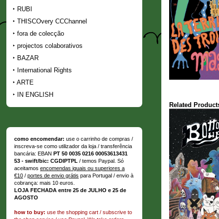
RUBI
THISCOvery CCChannel
fora de colecção
projectos colaborativos
BAZAR
International Rights
ARTE
IN ENGLISH
Related Product
como encomendar:
use o carrinho de compras /
inscreva-se como utilizador da loja / transferência
bancária: EBAN
PT 50 0035 0216 00053613431
53 - swift/bic: CGDIPTPL
/ temos Paypal. Só
aceitamos
encomendas iguais ou superiores a
€10
/
portes de envio grátis
para Portugal / envio à
cobrança: mais 10 euros.
LOJA FECHADA entre 25 de JULHO e 25 de
AGOSTO
how to buy:
use the shopping cart / subscrive to