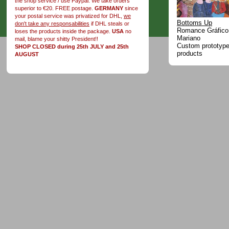
the shop service / use Paypal. We take orders
superior to €20. FREE postage.
GERMANY
since
your postal service was privatized for DHL,
we
Bottoms Up
don't take any responsabilities
if DHL steals or
Romance Gráfico
loses the products inside the package.
USA
no
Mariano
mail, blame your shitty President!!
Custom prototype 
SHOP CLOSED during 25th JULY and 25th
products
AUGUST