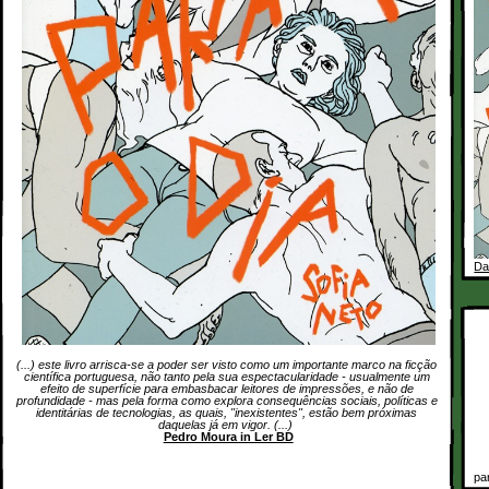
Da
(...) este livro arrisca-se a poder ser visto como um importante marco na ficção
científica portuguesa, não tanto pela sua espectacularidade - usualmente um
efeito de superfície para embasbacar leitores de impressões, e não de
profundidade - mas pela forma como explora consequências sociais, políticas e
identitárias de tecnologias, as quais, "inexistentes", estão bem próximas
daquelas já em vigor. (...)
Pedro Moura in Ler BD
pa